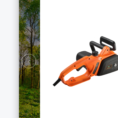
motor
nico para
e
Previous
cobre, potencia
orte rápido sin