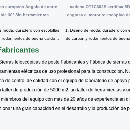
dos europeos Ángulo de corte
cadena OT7C302S certifica S
able 30° Sin herramientas
engrasa el motor telescópico d
Telescópica 2,8 M
e moda, duradero con escobillas
1. Diseño de moda, duradero con e
y rodamientos de buena calidad.
de carbón y rodamientos de buena 
 un motor de alambre de cobre,
2. Adopte un motor de alambre de
Fabricantes
potencia fuerte, si...
potencia fuerte, si...
Sierras telescópicas de poste Fabricantes
y
Fábrica de sierras d
rramientas eléctricas de uso profesional para la construcción. 
de control de calidad con el equipo de laboratorio de apoyo per
 taller de producción de 5000 m2, un taller de herramientas y u
miembros del equipo con más de 20 años de experiencia en di
rcionar una gran capacidad en el desarrollo y la producción de 