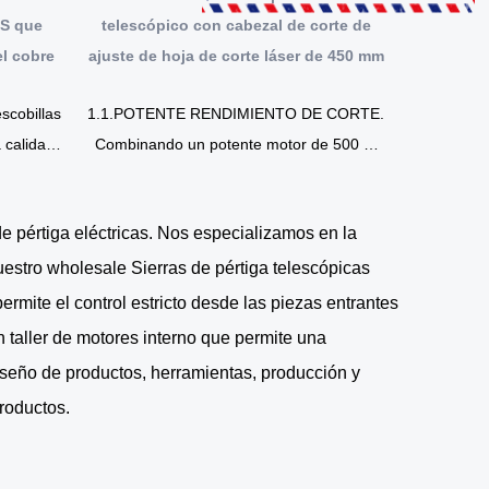
DS que
telescópico con cabezal de corte de
el cobre
ajuste de hoja de corte láser de 450 mm
scobillas
1.1.POTENTE RENDIMIENTO DE CORTE.
calidad.
Combinando un potente motor de 500 W
 cobre,
con una hoja de corte de metal de 18
pulgadas, una velocidad de hasta 1600 s...
e pértiga eléctricas
. Nos especializamos en la
Nuestro
wholesale Sierras de pértiga telescópicas
mite el control estricto desde las piezas entrantes
n taller de motores interno que permite una
seño de productos, herramientas, producción y
productos.