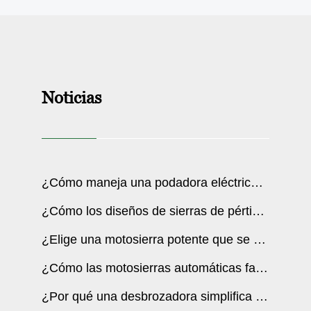
Noticias
¿Cómo maneja una podadora eléctrica de césped las tareas diarias?
¿Cómo los diseños de sierras de pértiga telescópicas resuelven problemas comunes?
¿Elige una motosierra potente que se adapte a sus necesidades de corte?
¿Cómo las motosierras automáticas facilitan el trabajo en madera?
¿Por qué una desbrozadora simplifica el trabajo en el jardín?