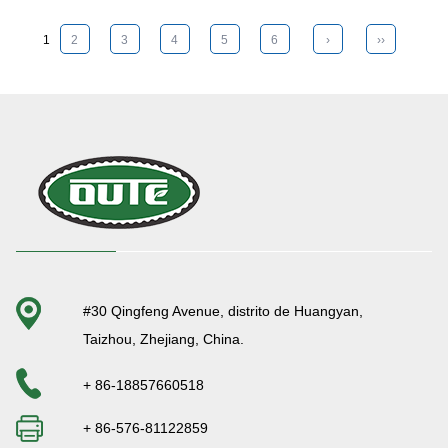
1
2
3
4
5
6
›
››
#30 Qingfeng Avenue, distrito de Huangyan,
Taizhou, Zhejiang, China.
+ 86-18857660518
+ 86-576-81122859